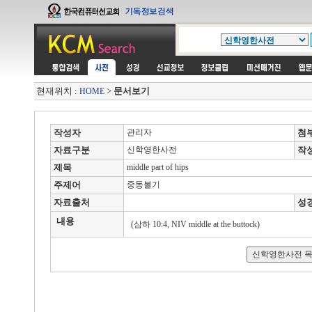
현재위치 :
>
문서보기
HOME
작성자
관리자
첨
자료구분
신학영한사전
작
제목
middle part of hips
주제어
중동볼기
자료출처
성
내용
(삼하 10:4, NIV middle at the buttock)