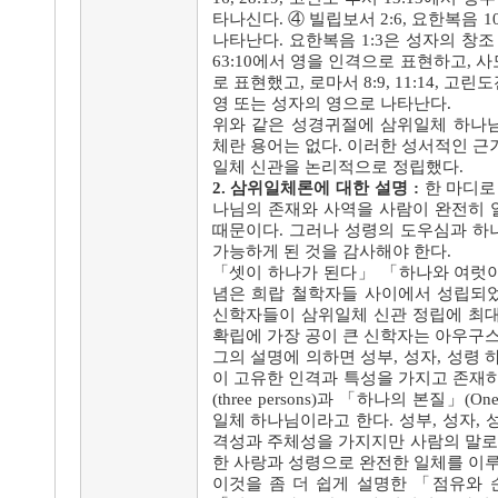
타나신다. ④ 빌립보서 2:6, 요한복음 10
나타난다. 요한복음 1:3은 성자의 창조 
63:10에서 영을 인격으로 표현하고, 
로 표현했고, 로마서 8:9, 11:14, 고
영 또는 성자의 영으로 나타난다.
위와 같은 성경귀절에 삼위일체 하나
체란 용어는 없다. 이러한 성서적인 근
일체 신관을 논리적으로 정립했다.
2. 삼위일체론에 대한 설명 :
한 마디로
나님의 존재와 사역을 사람이 완전히 
때문이다. 그러나 성령의 도우심과 하
가능하게 된 것을 감사해야 한다.
「셋이 하나가 된다」 「하나와 여럿
념은 희랍 철학자들 사이에서 성립되
신학자들이 삼위일체 신관 정립에 최대
확립에 가장 공이 큰 신학자는 아우구
그의 설명에 의하면 성부, 성자, 성령
이 고유한 인격과 특성을 가지고 존재
(three persons)과 「하나의 본질」(O
일체 하나님이라고 한다. 성부, 성자, 
격성과 주체성을 가지지만 사람의 말로
한 사랑과 성령으로 완전한 일체를 이루
이것을 좀 더 쉽게 설명한 「점유와 