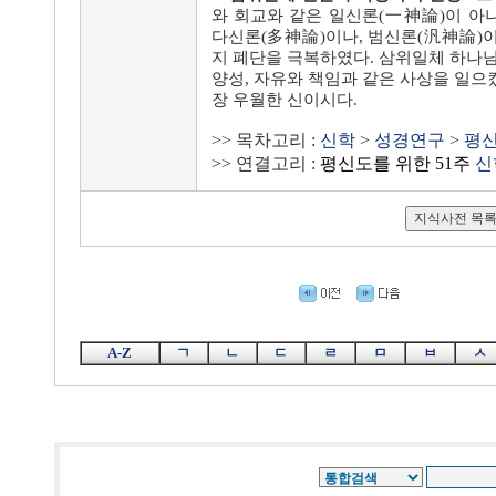
와 회교와 같은 일신론(一神論)이 아
다신론(多神論)이나, 범신론(汎神論)
지 폐단을 극복하였다. 삼위일체 하나님
양성, 자유와 책임과 같은 사상을 일으
장 우월한 신이시다.
>> 목차고리 :
신학
>
성경연구
>
평신
>> 연결고리 :
평신도를 위한 51주
신
A-Z
ㄱ
ㄴ
ㄷ
ㄹ
ㅁ
ㅂ
ㅅ