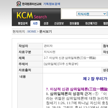
현재위치 :
>
문서보기
HOME
작성자
관리자
첨
자료구분
지식사전
작
제목
2-7. 이상적 신관 삼위일체론(三位一體論)
주제어
[삼위일체] [51주 신학공부]
자료출처
성
내용
제 2 장
우리가
7. 이상적 신관 삼위일체론(三位一體論
1. 삼위일체론의 성경적 근거 :
① 「이
라는 귀절은 삼위일체론에 대한 논리적
창세기 1:26, 11:7에 하나님 자신의 
16, 28:19, 고린도 후서 13:13에서