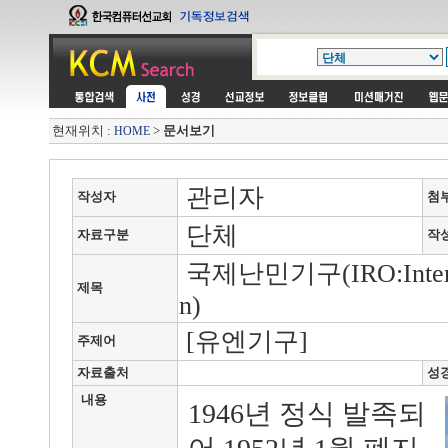
현재위치 :
>
문서보기
HOME
관리자
작성자
첨
단체
자료구분
작
국제난민기구(IRO:Internati
제목
n)
[유엔기구]
주제어
자료출처
성
내용
1946년 정식 발족되