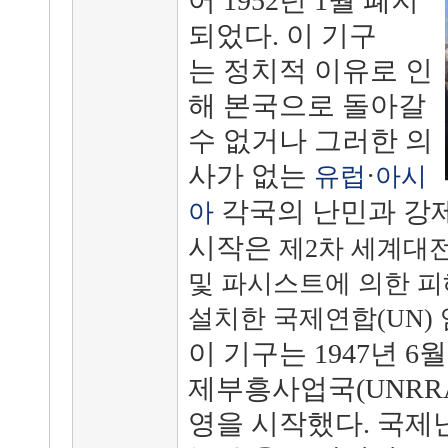
어 1952년 1월 폐지
되었다. 이 기구
는
정치적 이유로 인
해 본국으로 돌아갈
수 없거나 그러한 의
사가 없는
·
유럽
아시
각국의
난민과 강
아
시작은
제2차 세계대전
및 파시스트에 의한 피
설치한 국제연합(UN)
이 기구는 1947년 6
제부흥사업국(UNRR
영을 시작했다. 국제