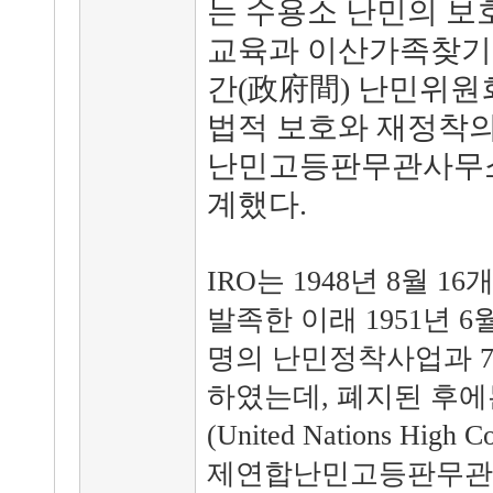
는 수용소 난민의 보
교육과 이산가족찾기 
간(政府間) 난민위원
법적 보호와 재정착의
난민고등판무관사무소(
계했다.
IRO는 1948년 8월 
발족한 이래 1951년 6
명의 난민정착사업과 7
하였는데, 폐지된 후에는
(United Nations High C
제연합난민고등판무관사