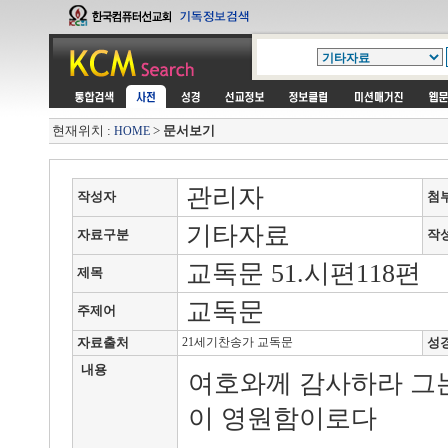
현재위치 :
>
문서보기
HOME
관리자
작성자
첨
기타자료
자료구분
작
교독문 51.시편118편
제목
교독문
주제어
자료출처
21세기찬송가 교독문
성
내용
여호와께 감사하라 그
이 영원함이로다