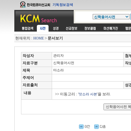
현재위치 :
>
문서보기
HOME
작성자
관리자
첨
자료구분
신학용어사전
작
제목
마소라
주제어
자료출처
성
내용
>> 이동고리 : '
'을 보라.
맛소라 사본