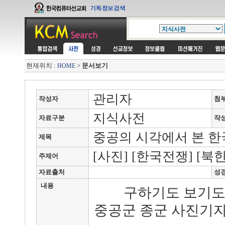
현재위치 :
>
문서보기
HOME
관리자
작성자
첨
지식사전
자료구분
작
중공의 시각에서 본 한
제목
[사진] [한국전쟁] [북한
주제어
자료출처
성
내용
구하기도 보기도
중공군 종군 사진기자