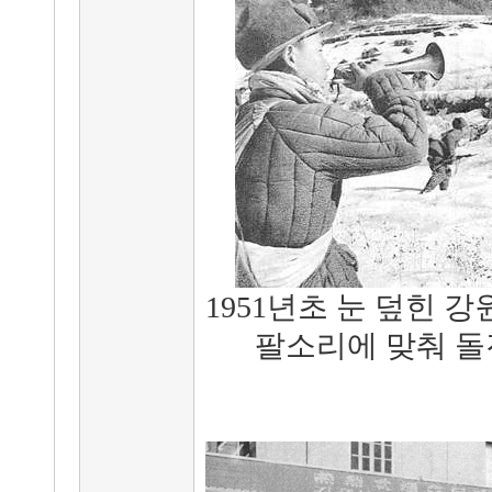
1951년초 눈 덮힌 
팔소리에 맞춰 돌