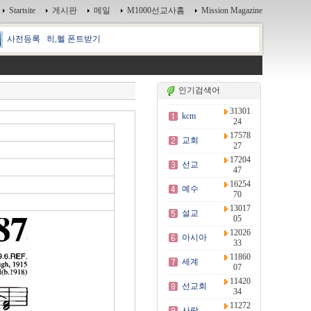
Startsite
게시판
메일
M1000선교사홈
Mission Magazine
사전등록
히,헬 폰트받기
인기검색어
31301
kcm
24
17578
교회
27
17204
선교
47
16254
예수
70
13017
설교
05
12026
아시아
33
11860
세계
07
11420
선교회
34
11272
사랑