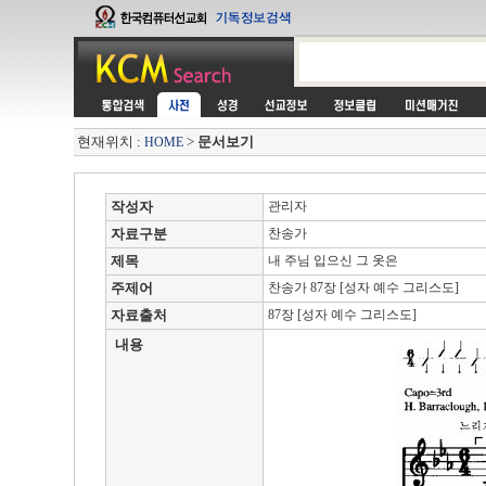
현재위치 :
>
문서보기
HOME
작성자
관리자
자료구분
찬송가
제목
내 주님 입으신 그 옷은
주제어
찬송가 87장 [성자 예수 그리스도]
자료출처
87장 [성자 예수 그리스도]
내용