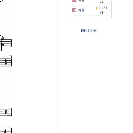
74
11161
바울
91
[배너등록]