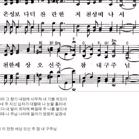
다와라 그 향기 내맘에 사무쳐 내 기쁨 되도다
셨네 주 지신 십자가 대할때 나 눈물 흘리네
봤도다 내 발이 죄악에 빠질때 주 나를 붙드네
주실때 나 주님 나라에 들어가 영원히 살겠네
 이 천한 세상 오신 주 참 내 구주님