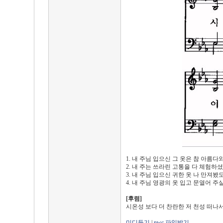
1. 내 주님 입으신 그 옷은 참 아름
2. 내 주는 쓰라린 고통을 다 체험하
3. 내 주님 입으신 귀한 옷 나 만져
4. 내 주님 영광의 옷 입고 문열어 
[후렴]
시온성 보다 더 찬란한 저 천성 떠나서
미디듣기
|
nwc 파일받기