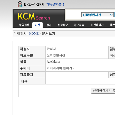
현재위치 :
>
문서보기
HOME
작성자
관리자
첨
자료구분
신학영한사전
작
제목
Ave Maria
주제어
아베마리아 찬미기도
자료출처
성
내용