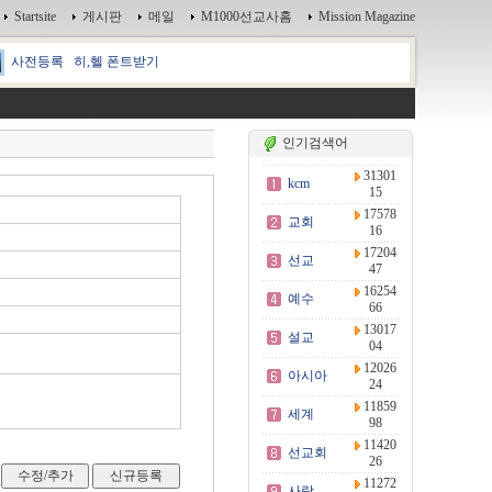
Startsite
게시판
메일
M1000선교사홈
Mission Magazine
사전등록
히,헬 폰트받기
인기검색어
31301
kcm
15
17578
교회
16
17204
선교
47
16254
예수
66
13017
설교
04
12026
아시아
24
11859
세계
98
11420
선교회
26
11272
사랑