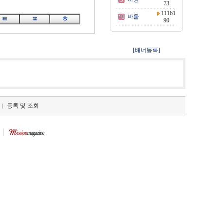
73
11161
바울
ㅌ
ㅍ
ㅎ
90
[배너등록]
등록 및 조회
|