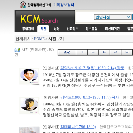
현재위치 :
>
사전보기
HOME
사전 (인명사전) : 978
A-Z
ㄱ
ㄴ
ㄷ
ㄹ
ㅁ
건
김덕남(1910. 7. 5(음)~1950. 7.14) 장로
[인명사전]
한
1910년 7월 경기도 광주군 대왕면 둔전리에서 출생. 
950년 7월 14일 신앙절개를 지키다가 납치 희생되었다.
전리 185번지(현 성남시 수정구 둔전동)에서 부친 김종순
김덕모(1906. 8.13~1950.11. ?) 목사
[인명사전]
한국교
1906년 8월 13일(음) 황해도 송화에서 김성한의 
수감 중 행방불명되었다. 일본 하마마쓰 상업학교 중퇴
평양신학교 졸업삼성, 남포, 억량리 기리장로교 설립 1906년
김데레사(1796-1840)
[인명사전]
한국천주교주교회의/