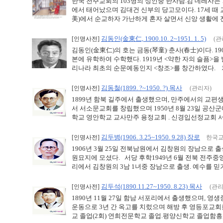
한국 천주교회의 103명의 성인중 한사람.김 데레사는 
에서 태어났으며 김대건 신부의 당고모이다. 17세 때 
美)에서 순교하자 가난하게 혼자 살면서 신앙 생활에 전념
김동인(金東仁, 1900.10. 2~1951. 1. 5)
[인명사전]
(관
김동인(金東仁)의 호는 금동(琴童)·춘사(春士)이다. 1
본에 유학하여 수학했다. 1919년 <약한 자의 슬픔>을 
리나라 최초의 순문예동인지 <창조>를 창간하였다. 처녀
김동철(1899. ?~1950. ?) 목사
[인명사전]
(관리자)
1899년 함북 길주에서 출생했으며, 만주에서의 교편
서 서소문교회를 창립했으며 1950년 8월 23일 공산
학교 영안학교 교사만주 용정교회 . 신경입선정교회 서
김두병(1906. 3.25~1950. 9.28) 장로
[인명사전]
한국교
1906년 3월 25일 전북남원에서 김창원의 장남으로 출
원묘지에 모셨다. 서당 후학1949년 6월 전북 전주중앙
리에서 김창원의 3남 1녀중 장남으로 출생. 예수를 믿기 
김두석(1890.11.27~1950. 8.23) 목사
[인명사전]
(관리
1890년 11월 27일 함남 서포리에서 출생했으며, 
운동으로 3년 간 옥고를 치렀으며 해방 후 영등포교회
교 졸업(2회) 연희전문학교 졸업.평양신학교 졸업함흥, 신포,