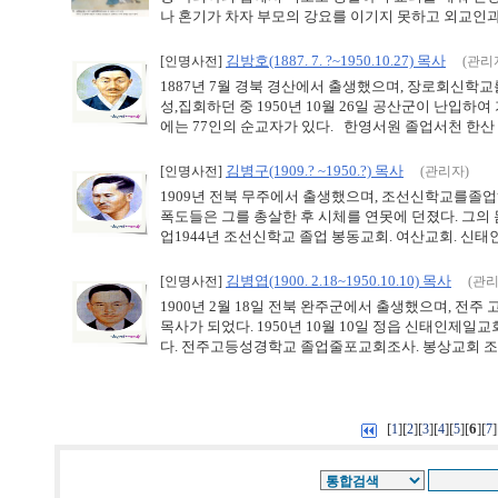
나 혼기가 차자 부모의 강요를 이기지 못하고 외교인과 혼
김방호(1887. 7. ?~1950.10.27) 목사
[인명사전]
(관리
1887년 7월 경북 경산에서 출생했으며, 장로회신학교
성,집회하던 중 1950년 10월 26일 공산군이 난입하
에는 77인의 순교자가 있다. 한영서원 졸업서천 한산 김
김병구(1909.? ~1950.?) 목사
[인명사전]
(관리자)
1909년 전북 무주에서 출생했으며, 조선신학교를졸업
폭도들은 그를 총살한 후 시체를 연못에 던졌다. 그의
업1944년 조선신학교 졸업 봉동교회. 여산교회. 신태인제
김병엽(1900. 2.18~1950.10.10) 목사
[인명사전]
(관리
1900년 2월 18일 전북 완주군에서 출생했으며, 
목사가 되었다. 1950년 10월 10일 정읍 신태인
다. 전주고등성경학교 졸업줄포교회조사. 봉상교회 조사대
[
][
][
][
][
][
6
][
]
1
2
3
4
5
7