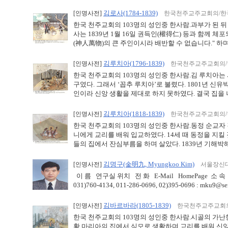
김로사(1784-1839)
[인명사전]
한국천주교주교회의/한
한국 천주교회의 103명의 성인중 한사람.과부가 된 
사는 1839년 1월 16일 권득인(權得仁) 등과 함께 
(神人萬物)의 큰 주인이시라 배반할 수 없습니다." 하며 
김루치아(1796-1839)
[인명사전]
한국천주교주교회의/
한국 천주교회의 103명의 성인중 한사람.김 루치아는
구였다. 그래서 ‘꼽추 루치아’로 불렸다. 1801년 
인이라 신앙 생활을 제대로 하지 못하였다. 결국 집을 나
김루치아(1818-1839)
[인명사전]
한국천주교주교회의/
한국 천주교회의 103명의 성인중 한사람.동정 순교자 
니에게 교리를 배워 입교하였다. 14세 때 동정을 지킬
들의 집에서 잔심부름을 하며 살았다. 1839년 기해박해 
김명구(金明九, Myungkoo Kim)
[인명사전]
서울장신대
이 름 연구실 위치 전 화 E-Mail HomePage 소 속 직
031)760-4134, 011-286-0696, 02)395-0696 : mku9@sen
김바르바라(1805-1839)
[인명사전]
한국천주교주교회의
한국 천주교회의 103명의 성인중 한사람.시골의 가난
황 마리아의 집에서 식모로 생활하며 교리를 배워 신