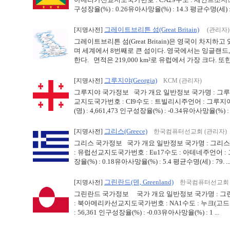
구성장율(%) : 0.26유아사망율(%) : 14.3 평균수명(세) : 64
그레이트브리튼 섬(Great Britain)
[지명사전]
(관리자)
그레이트브리튼 섬(Great Britain)은 영국이 차지
며 세계에서 8번째로 큰 섬이다. 영국에서는 잉글랜
한다. 면적은 219,000 km²로 유럽에서 가장 크다. 또한 
그루지야(Georgia)
[지명사전]
KCM (관리자)
그루지야 국가정보 국가 개요 일반정보 국가명 : 그루지야영
교지도국가번호 : CI9수도 : 트빌리시주언어 : 그루지
(명) : 4,661,473 인구성장율(%) : -0.34유아사망율(%) : 1 
그리스(Greece)
[지명사전]
한국컴퓨터선교회 (관리자)
그리스 국가정보 국가 개요 일반정보 국가명 : 그리스영문국가명
: 유럽선교지도국가번호 : Eu17수도 : 아테네주언어 : 그리
장율(%) : 0.18유아사망율(%) : 5.4 평균수명(세) : 79. ..
그린란드(덴, Greenland)
[지명사전]
한국컴퓨터선교회 
그린란드 국가정보 국가 개요 일반정보 국가명 : 그린란드
: 북아메리카선교지도국가번호 : NA1수도 : 누크(고드
: 56,361 인구성장율(%) : -0.03유아사망율(%) : 1 ...