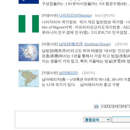
구성장율(%) : 1.81유아사망율(%) : 9.8 평균수명(세) ...
나이지리아(Nigeria)
[지명사전]
kcm (관리자)
나이지리아 국가정보 국가 개요 일반정보 국가명 : 나이지리아
blic of Nigeria지역 : 아프리카선교지도국가번호 : 
푸라니어 인구,경제 인구(명) : 131,859,731 인구성장 ..
남대양(南大洋, Southern Ocean)
[지명사전]
(관리자)
남빙양(南氷洋)이라고도 하며 태평양 ·대서양 ·인도양의
표층(表層)에서는 1년을 통해서 가장 차고 빙점(氷點)
지는 생물이 거의 없고, 특히 겨울에는 빙설(氷雪)에 덮여
남아메리카
[지명사전]
(관리자)
남아메리카(南 —) 대륙은 6대주의 하나로, 파나마 
는 12개 국가가 있다. 남아메리카의 종교 구분 &
[
][
2
][
][
][
][
][
]
1
3
4
5
6
7