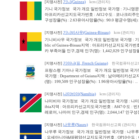
기니(Guinea)
[지명사전]
kcm (관리자)
기니 국가정보 국가 개요 일반정보 국가명 : 기니영문국가명 : 
아프리카선교지도국가번호 : Af12수도 : 코나크리주언어 : 
구성장율(%) : 2.63유아사망율(%) : 90.0 평균수명(세) : .
기니비사우(Guinea-Bissau)
[지명사전]
kcm (관리자)
기니비사우 국가정보 국가 개요 일반정보 국가명 : 기니비사
blic of Guinea-Bissau지역 : 아프리카선교지도국
카 부족어들 인구,경제 인구(명) : 1,442,029 인구성장율 
기아나(프, French Guiana)
[지명사전]
한국컴퓨터선교회
프랑스령 기아나 국가정보 국가 개요 일반정보 국가명 : 
국가명 : Department of Guiana지역 : 남아메리
(명) : 199,509 인구성장율(%) : 1.96유아사망율(%) : ...
나미비아(Namibia)
[지명사전]
kcm (관리자)
나미비아 국가정보 국가 개요 일반정보 국가명 : 나미비아영문
ibia지역 : 아프리카선교지도국가번호 : Af47수도 :
레로어, 나마어 인구,경제 인구(명) : 2,044,147 인구성장 
나우루(Nauru)
[지명사전]
한국컴퓨터선교회 (관리자)
나우루 국가정보 국가 개요 일반정보 국가명 : 나우루영문국가
: 오세아니아&태평양선교지도국가번호 : OP10수도 : 야렌