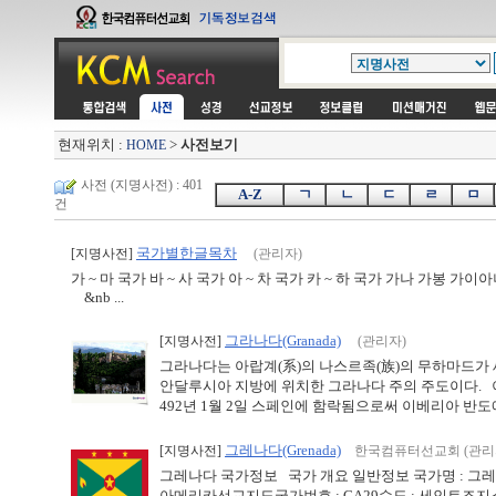
현재위치 :
>
사전보기
HOME
사전 (지명사전) : 401
A-Z
ㄱ
ㄴ
ㄷ
ㄹ
ㅁ
건
국가별한글목차
[지명사전]
(관리자)
가 ~ 마 국가 바 ~ 사 국가 아 ~ 차 국가 카 ~ 하 국가 가
&nb ...
그라나다(Granada)
[지명사전]
(관리자)
그라나다는 아랍계(系)의 나스르족(族)의 무하마드가
안달루시아 지방에 위치한 그라나다 주의 주도이다. 
492년 1월 2일 스페인에 함락됨으로써 이베리아 반도에 
그레나다(Grenada)
[지명사전]
한국컴퓨터선교회 (관리
그레나다 국가정보 국가 개요 일반정보 국가명 : 그레나다
아메리카선교지도국가번호 : CA29수도 : 세인트조지스주언어